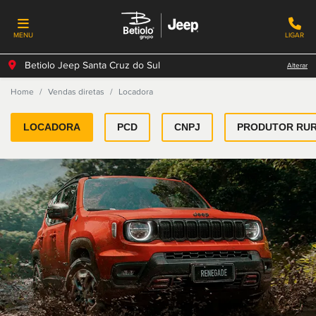
MENU
LIGAR
Betiolo Jeep Santa Cruz do Sul
Alterar
Home
Vendas diretas
Locadora
LOCADORA
PCD
CNPJ
PRODUTOR RU