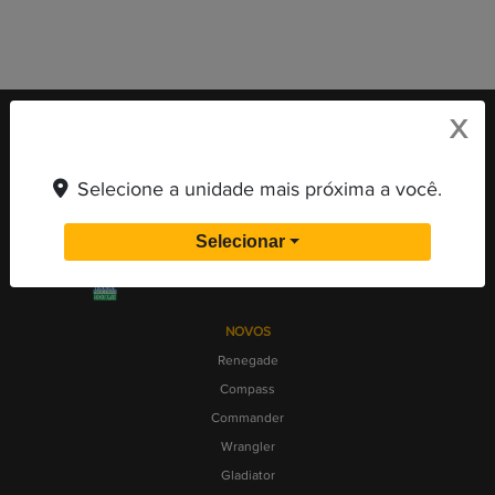
X
Selecione a unidade mais próxima a você.
Selecionar
Desacelere. Seu bem maior é a vida.
NOVOS
Renegade
Compass
Commander
Wrangler
Gladiator