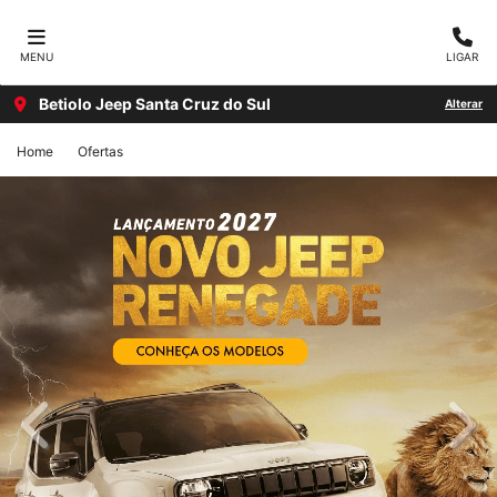
MENU
LIGAR
Betiolo Jeep Santa Cruz do Sul
Alterar
Home
Ofertas
templates.template-01.components.carousel.texts.cont
temp