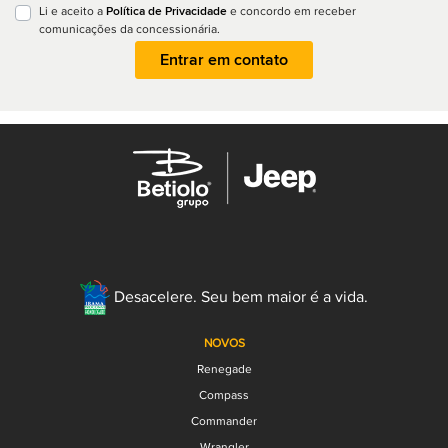
Política de Privacidade
Li e aceito a
e concordo em receber
comunicações da concessionária.
Entrar em contato
Desacelere. Seu bem maior é a vida.
NOVOS
Renegade
Compass
Commander
Wrangler