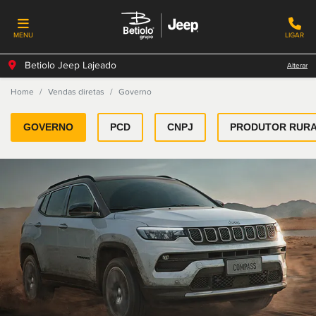
MENU
LIGAR
Betiolo Jeep Lajeado
Alterar
Home
Vendas diretas
Governo
GOVERNO
PCD
CNPJ
PRODUTOR RUR